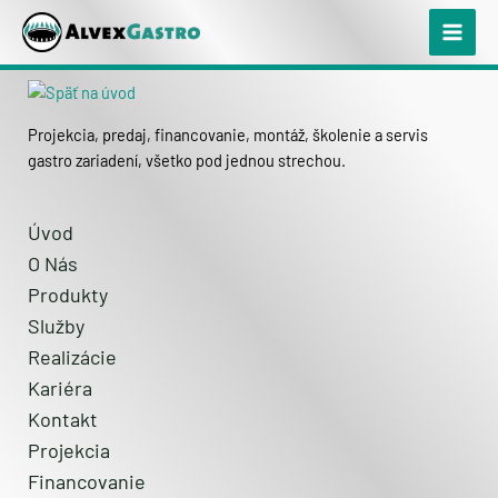
Chyba 404: stránka neexistuje
Preskočiť
na
PREJSŤ NA ÚVOD
Instagram
Facebook
YouTube
obsah
Projekcia, predaj, financovanie, montáž, školenie a servis
gastro zariadení, všetko pod jednou strechou.
Úvod
O Nás
Produkty
Služby
Realizácie
Kariéra
Kontakt
Projekcia
Financovanie