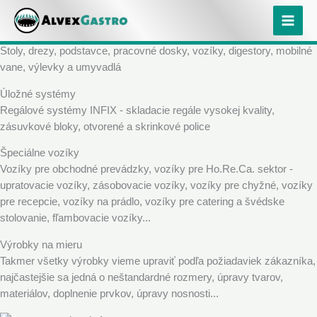
Preskočiť
Nerezový nábytok
Nerezový nábytok pre gastronómiu, vozíky a regálové systémy
na
Kuchynský nábytok
obsah
Stoly, drezy, podstavce, pracovné dosky, vozíky, digestory, mobilné
vane, výlevky a umyvadlá
Úložné systémy
Regálové systémy INFIX - skladacie regále vysokej kvality,
zásuvkové bloky, otvorené a skrinkové police
Špeciálne vozíky
Vozíky pre obchodné prevádzky, vozíky pre Ho.Re.Ca. sektor -
upratovacie vozíky, zásobovacie vozíky, vozíky pre chyžné, vozíky
pre recepcie, vozíky na prádlo, vozíky pre catering a švédske
stolovanie, fľambovacie vozíky...
Výrobky na mieru
Takmer všetky výrobky vieme upraviť podľa požiadaviek zákazníka,
najčastejšie sa jedná o neštandardné rozmery, úpravy tvarov,
materiálov, doplnenie prvkov, úpravy nosnosti...