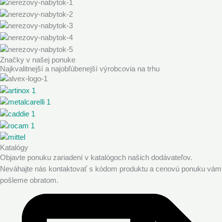
Značky v našej ponuke
Najkvalitnejší a najobľúbenejší výrobcovia na trhu
Katalógy
Objavte ponuku zariadení v katalógoch našich dodávateľov.
Neváhajte nás kontaktovať s kódom produktu a cenovú ponuku vám
pošleme obratom.