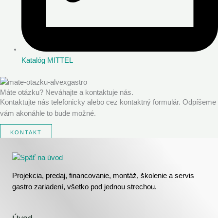
Katalóg MITTEL
Máte otázku? Neváhajte a kontaktuje nás.
Kontaktujte nás telefonicky alebo cez kontaktný formulár. Odpíšeme
vám akonáhle to bude možné.
KONTAKT
Instagram
Facebook
YouTube
Projekcia, predaj, financovanie, montáž, školenie a servis
gastro zariadení, všetko pod jednou strechou.